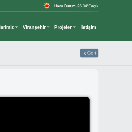
Hava Durumu
28.04
°C
açık
lerimiz
Viranşehir
Projeler
İletişim
Geri