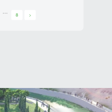
•••
8