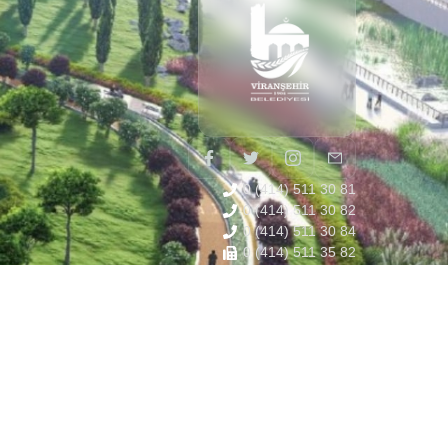
0 (414) 511 30 81
0 (414) 511 30 82
0 (414) 511 30 84
0 (414) 511 35 82
İletişim Merkezi
info@viransehir.bel.tr