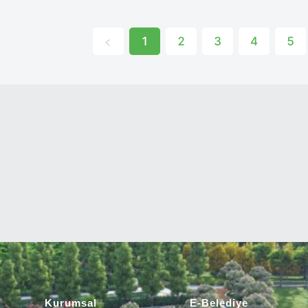
1
2
3
4
5
Kurumsal
E-Belediye