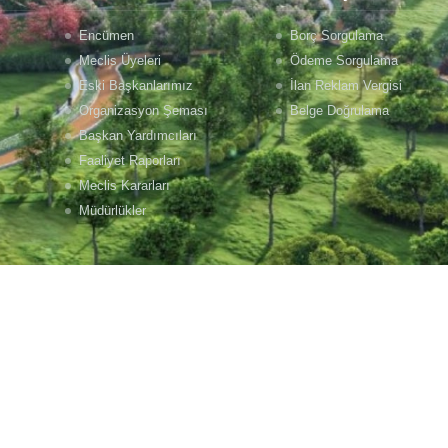
Encümen
Borç Sorgulama
Meclis Üyeleri
Ödeme Sorgulama
Eski Başkanlarımız
İlan Reklam Vergisi
Organizasyon Şeması
Belge Doğrulama
Başkan Yardımcıları
Faaliyet Raporları
Meclis Kararları
Müdürlükler
+90 (552) 106 63 63
Viransehir Belediyesi