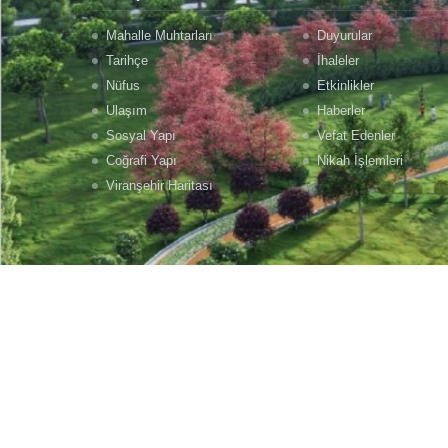
Mahalle Muhtarları
Duyurular
Tarihçe
İhaleler
Nüfus
Etkinlikler
Ulaşım
Haberler
Sosyal Yapı
Vefat Edenler
Coğrafi Yapı
Nikah İşlemleri
Viranşehir Haritası
KVKK Politikamız
Bilgi Güvenliği Politikamız